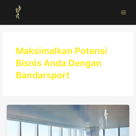
Skip
Main
to
Men
content
Maksimalkan Potensi
Bisnis Anda Dengan
Bandarsport