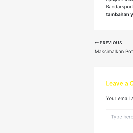
Bandarsport
tambahan y
PREVIOUS
Leave a
Your email 
Type
here..