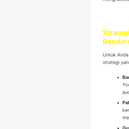
Strateg
Bandar
Untuk Anda 
strategi ya
Ba
Yo
au
Pa
ke
me
Gu