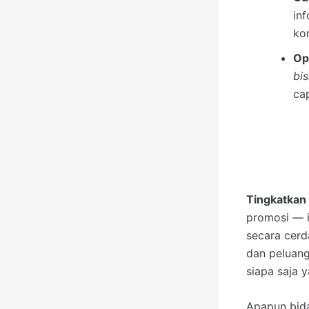
in
ko
Op
bi
ca
Tingkatkan
promosi — i
secara cerd
dan peluang
siapa saja 
Apapun bida