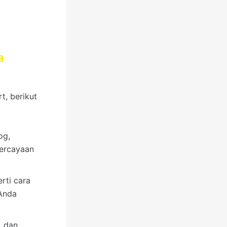
a
, berikut
og,
percayaan
rti cara
 Anda
, dan