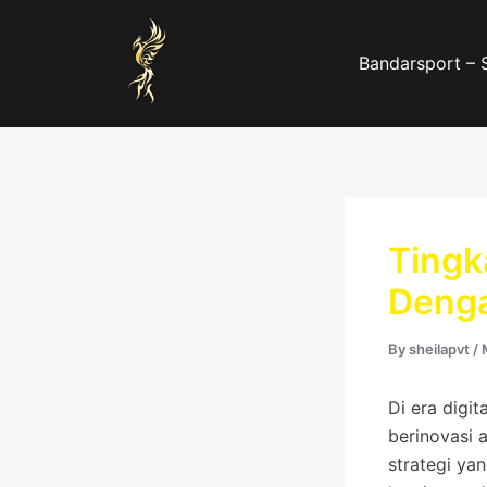
Skip
to
Bandarsport – 
content
Tingk
Denga
By
sheilapvt
/
Di era digit
berinovasi 
strategi ya