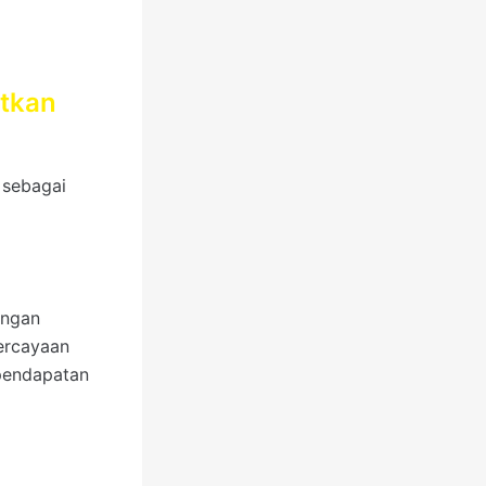
tkan
 sebagai
engan
percayaan
pendapatan