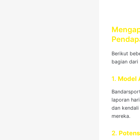
Mengap
Pendapa
Berikut beb
bagian dari
1.
Model A
Bandarspor
laporan har
dan kendal
mereka.
2.
Potens