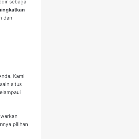
dir sebagai
ingkatkan
rn dan
Anda. Kami
ain situs
elampaui
awarkan
nnya pilihan