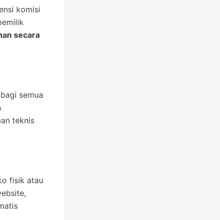
ensi komisi
pemilik
han secara
bagi semua
n
an teknis
 fisik atau
ebsite,
matis