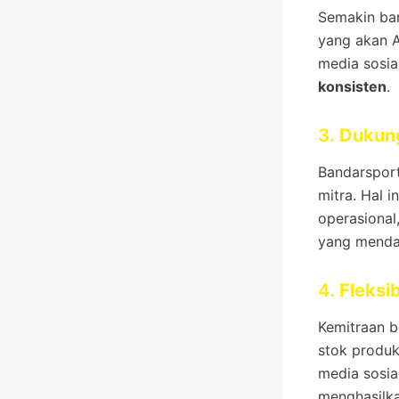
Semakin ban
yang akan An
media sosia
konsisten
.
3.
Dukung
Bandarspor
mitra. Hal 
operasional
yang menda
4.
Fleksib
Kemitraan b
stok produk
media sosia
menghasilk