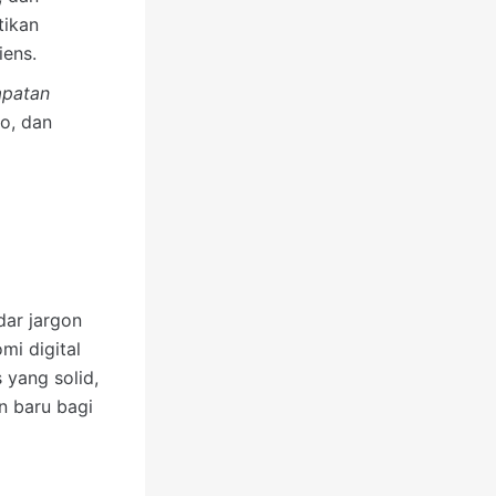
tikan
ens.
apatan
eo, dan
ar jargon
mi digital
 yang solid,
n baru bagi
i